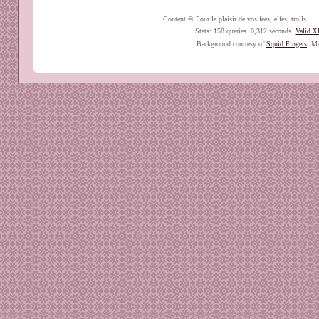
Content © Pour le plaisir de vos fées, elfes, trolls 
Stats: 158 queries. 0,312 seconds.
Valid
X
Background courtesy of
Squid Fingers
. Ma