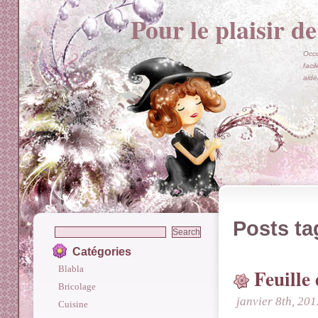
Pour le plaisir de
Occu
faci
aide
Posts ta
Catégories
Blabla
Feuille
Bricolage
janvier 8th, 201
Cuisine