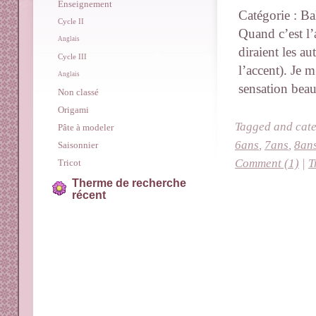
Enseignement
Catégorie : Ba
Cycle II
Quand c’est l’
Anglais
diraient les a
Cycle III
l’accent). Je m
Anglais
sensation beau
Non classé
Origami
Tagged and cat
Pâte à modeler
6ans
,
7ans
,
8an
Saisonnier
Comment (1)
|
T
Tricot
Therme de recherche
récent