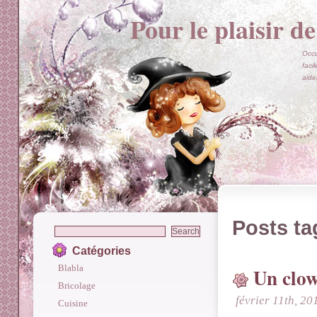
Pour le plaisir de
Occu
faci
aide
Posts ta
Catégories
Blabla
Un clow
Bricolage
février 11th, 20
Cuisine