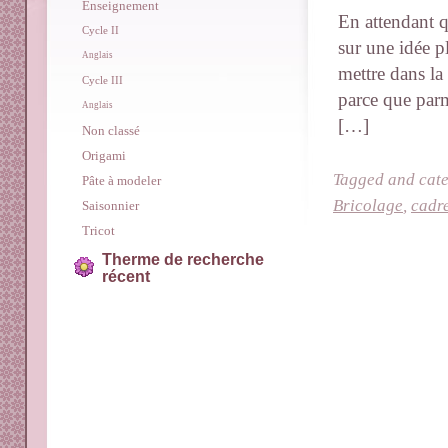
Enseignement
En attendant q
Cycle II
sur une idée p
Anglais
mettre dans l
Cycle III
parce que parm
Anglais
[…]
Non classé
Origami
Tagged and cat
Pâte à modeler
Bricolage
,
cadr
Saisonnier
Tricot
Therme de recherche
récent