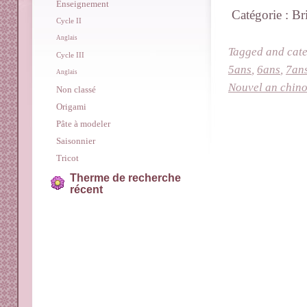
Enseignement
Catégorie : Br
Cycle II
Anglais
Tagged and cat
Cycle III
5ans
,
6ans
,
7an
Anglais
Nouvel an chino
Non classé
Origami
Pâte à modeler
Saisonnier
Tricot
Therme de recherche
récent