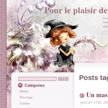
Pour le plaisir de
Occu
faci
aide
Posts ta
Catégories
Blabla
Un masq
Bricolage
janvier 17th, 2
Cuisine