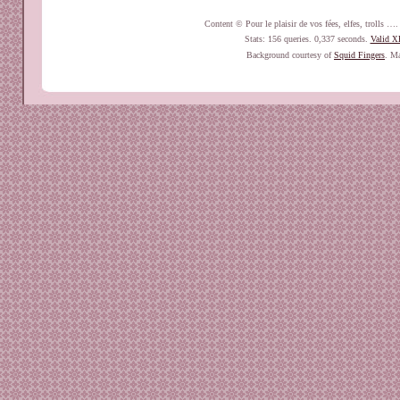
Content © Pour le plaisir de vos fées, elfes, trolls 
Stats: 156 queries. 0,337 seconds.
Valid
X
Background courtesy of
Squid Fingers
. Ma