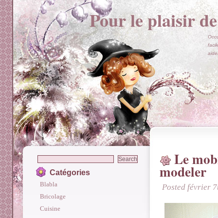
Pour le plaisir de
Occu
faci
aide
Le mobi
modeler
Catégories
Blabla
Posted février 
Bricolage
Cuisine