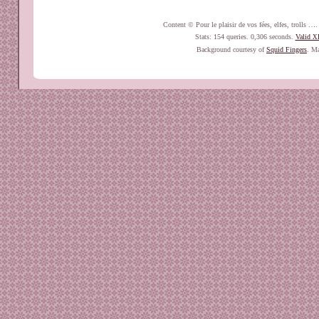
Content © Pour le plaisir de vos fées, elfes, trolls 
Stats: 154 queries. 0,306 seconds.
Valid
X
Background courtesy of
Squid Fingers
. Ma